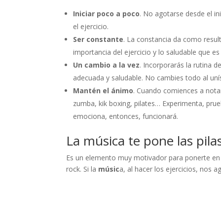
Iniciar poco a poco
. No agotarse desde el in
el ejercicio.
Ser constante
. La constancia da como resul
importancia del ejercicio y lo saludable que es 
Un cambio a la vez
. Incorporarás la rutina 
adecuada y saludable. No cambies todo al uní
Mantén el ánimo
. Cuando comiences a notar
zumba, kik boxing, pilates… Experimenta, prue
emociona, entonces, funcionará.
La música te pone las pila
Es un elemento muy motivador para ponerte en f
rock. Si la
músic
a, al hacer los ejercicios, nos