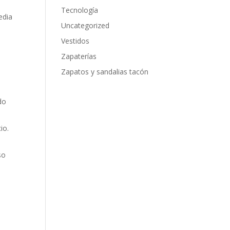
Tecnología
edia
Uncategorized
Vestidos
Zapaterías
Zapatos y sandalias tacón
do
io.
so