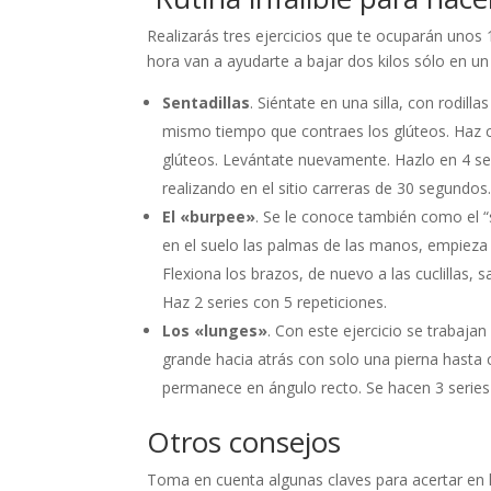
Realizarás tres ejercicios que te ocuparán unos
hora van a ayudarte a bajar dos kilos sólo en u
Sentadillas
. Siéntate en una silla, con rodill
mismo tiempo que contraes los glúteos. Haz c
glúteos. Levántate nuevamente. Hazlo en 4 seri
realizando en el sitio carreras de 30 segundos
El «burpee»
. Se le conoce también como el “
en el suelo las palmas de las manos, empieza a
Flexiona los brazos, de nuevo a las cuclillas, s
Haz 2 series con 5 repeticiones.
Los «lunges»
. Con este ejercicio se trabaja
grande hacia atrás con solo una pierna hasta ca
permanece en ángulo recto. Se hacen 3 series 
Otros consejos
Toma en cuenta algunas claves para acertar en 