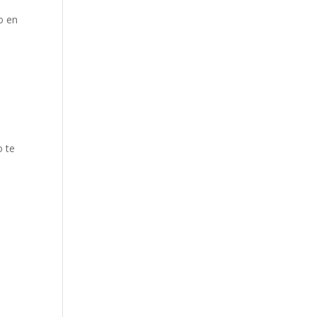
o en
o te