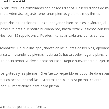
 15 minutos. Los combinarás con paseos diarios. Paseos diarios de m
n mes. Además, lograrás tener unas piernas y brazos muy firmes.
as paralelas a tus talones. Luego, apoyando bien los pies levántate, al
omo si fueras a sentarte nuevamente, hasta rozar el asiento con los
es, con 15 repeticiones. Puedes intercalar cada una de las series,
.
soldadito”. De cuclillas apoyándote en las puntas de los pies, apoyan
 saltar llevando las piernas hacia atrás hasta poder llegar a plancha.
alta hacia arriba. Vuelve a posición inicial. Repite nuevamente el ejercic
n los glúteos y las piernas. El esfuerzo requerido es poco. Se da un pa
si colocarla “de rodillas”. Mientras tanto, la otra pierna, delante
con 10 repeticiones para cada pierna.
la meta de ponerte en forma: