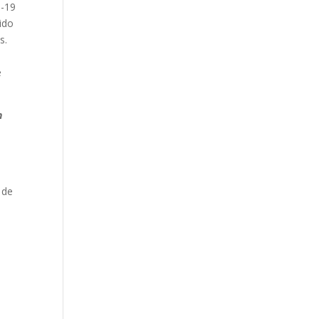
d-19
gido
s.
e
n
 de