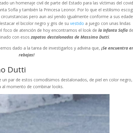
ado un homenaje civil de parte del Estado para las víctimas del covi
nfanta Sofía y también la Princesa Leonor. Por lo que el estilismo esco
s circunstancias pero aun así yendo igualmente conforme a sus edade
tacar el bicolor negro y gris de su
vestido
a juego con unas lindas
 el foco de atención de hoy encontramos el look de
la Infanta Sofía
d
binado con esos
zapatos destalonados de Massimo Dutti
.
emos dado a la tarea de investigarlos y adivina que,
¡Se encuentra e
rebajas!
o Dutti
 un par de estos comodísimos destalonados, de piel en color negro,
la al momento de combinar looks.