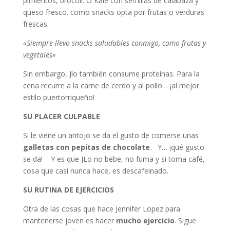
pimientos, brócoli. O Kale con semillas de calabaza y
queso fresco. como snacks opta por frutas o verduras
frescas.
«Siempre llevo snacks saludables conmigo, como frutas y
vegetales»
Sin embargo, Jlo también consume proteínas. Para la
cena recurre a la carne de cerdo y al pollo… ¡al mejor
estilo puertorriqueño!
SU PLACER CULPABLE
Si le viene un antojo se da el gusto de comerse unas
galletas con pepitas de chocolate
. Y… ¡qué gusto
se da! Y es que JLo no bebe, no fuma y si toma café,
cosa que casi nunca hace, es descafeinado.
SU RUTINA DE EJERCICIOS
Otra de las cosas que hace Jennifer Lopez para
mantenerse joven es hacer
mucho ejercicio
. Sigue