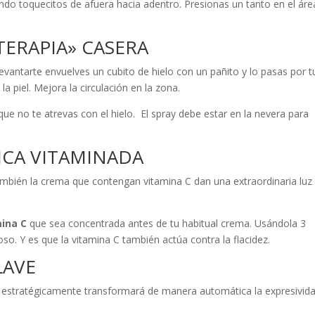
ndo toquecitos de afuera hacia adentro. Presionas un tanto en el áre
TERAPIA» CASERA
 levantarte envuelves un cubito de hielo con un pañito y lo pasas por t
la piel. Mejora la circulación en la zona.
 que no te atrevas con el hielo. El spray debe estar en la nevera para
ICA VITAMINADA
también la crema que contengan vitamina C dan una extraordinaria luz
ina C
que sea concentrada antes de tu habitual crema. Usándola 3
so. Y es que la vitamina C también actúa contra la flacidez.
LAVE
cas estratégicamente transformará de manera automática la expresivid