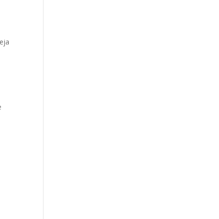
eja
e