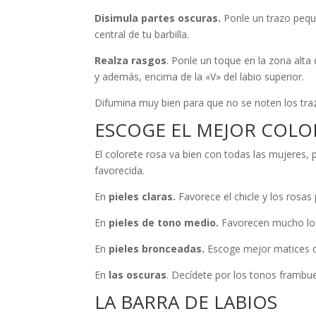
Disimula partes oscuras.
Ponle un trazo pequeñ
central de tu barbilla.
Realza rasgos
. Ponle un toque en la zona alta
y además, encima de la «V» del labio superior.
Difumina muy bien para que no se noten los tra
ESCOGE EL MEJOR COLOR
El colorete rosa va bien con todas las mujeres,
favorecida.
En
pieles claras.
Favorece el chicle y los rosas 
En
pieles de tono medio.
Favorecen mucho los
En
pieles bronceadas.
Escoge mejor matices do
En
las oscuras
. Decídete por los tonos frambue
LA BARRA DE LABIOS