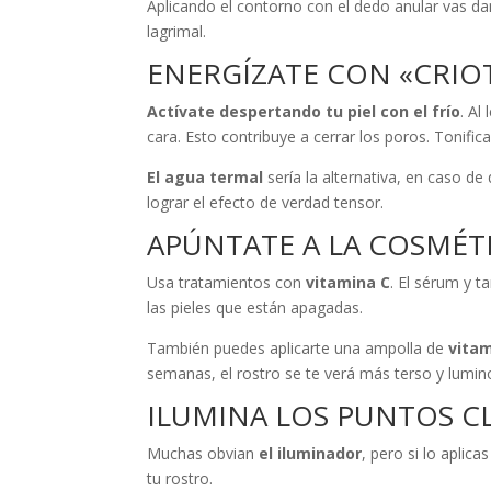
Aplicando el contorno con el dedo anular vas da
lagrimal.
ENERGÍZATE CON «CRIO
Actívate despertando tu piel con el frío
. Al
cara. Esto contribuye a cerrar los poros. Tonifica 
El agua termal
sería la alternativa, en caso de
lograr el efecto de verdad tensor.
APÚNTATE A LA COSMÉT
Usa tratamientos con
vitamina C
. El sérum y 
las pieles que están apagadas.
También puedes aplicarte una ampolla de
vitam
semanas, el rostro se te verá más terso y lumino
ILUMINA LOS PUNTOS C
Muchas obvian
el iluminador
, pero si lo apli
tu rostro.