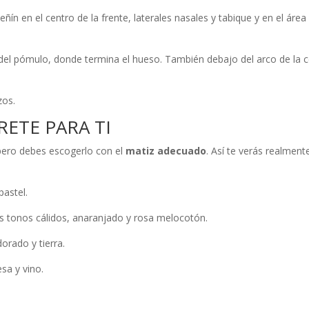
ín en el centro de la frente, laterales nasales y tabique y en el área
 del pómulo, donde termina el hueso. También debajo del arco de la c
zos.
ETE PARA TI
 pero debes escogerlo con el
matiz adecuado
. Así te verás realment
pastel.
 tonos cálidos, anaranjado y rosa melocotón.
rado y tierra.
sa y vino.