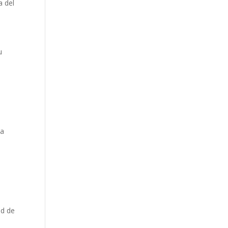
a del
u
 a
ad de